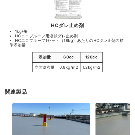
HCダレ止め剤
1kg/缶
HCエコプルーフ用液状ダレ止め剤
HCエコプルーフ1セット（18kg）あたりのHCダレ止剤の標
準添加量
添加量
60cc
120cc
立面塗布量
0.8kg/m2
1.2kg/m2
関連製品