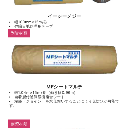
イージーメジー
幅100mm×15m/巻
伸縮目地処理用テープ
副資材類
MFシートマルチ
幅1.04ｍ×15ｍ/巻（働き幅0.96m）
自着層付通気緩衝複合シート
端部・ジョイントを水仕舞いすることにより仮防水が可能で
す。
副資材類