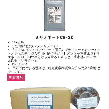
ミリオネートCB-30
17kg/缶
1成分溶剤型ウレタン系プライマー
主にモルタル・コンクリート面用のプライマーです。セメン
トとの混合無しでも使用可能ですが、セメントを重量比でミリ
オネートCB-30の半分から同量添加すると、防水材のピンホー
ル抑制に効果的です。
F☆☆☆☆
屋内で使用する場合は、特定化学物質障害予防規則の対象と
なります。
副資材類