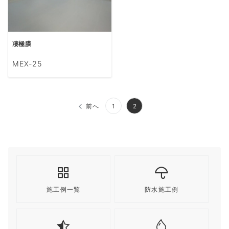
凄極膜
MEX-25
投
前へ
1
2
稿
の
ペ
ー
ジ
施工例一覧
防水施工例
送
り